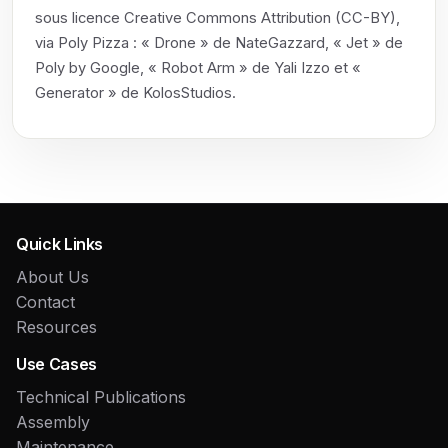
sous licence Creative Commons Attribution (CC-BY),
via Poly Pizza : « Drone » de NateGazzard, « Jet » de
Poly by Google, « Robot Arm » de Yali Izzo et «
Generator » de KolosStudios.
Quick Links
About Us
Contact
Resources
Use Cases
Technical Publications
Assembly
Maintenance