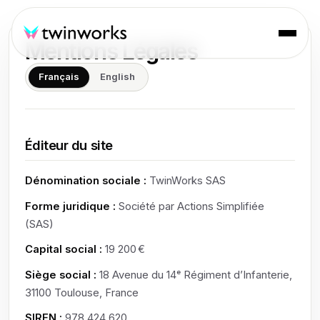
Mentions Légales
Français
English
Éditeur du site
Dénomination sociale :
TwinWorks SAS
Forme juridique :
Société par Actions Simplifiée
(SAS)
Capital social :
19 200 €
Siège social :
18 Avenue du 14ᵉ Régiment d’Infanterie,
31100 Toulouse, France
SIREN :
978 424 620