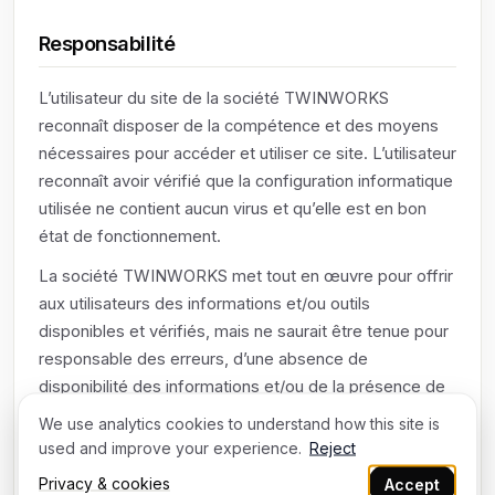
Responsabilité
L’utilisateur du site de la société TWINWORKS
reconnaît disposer de la compétence et des moyens
nécessaires pour accéder et utiliser ce site. L’utilisateur
reconnaît avoir vérifié que la configuration informatique
utilisée ne contient aucun virus et qu’elle est en bon
état de fonctionnement.
La société TWINWORKS met tout en œuvre pour offrir
aux utilisateurs des informations et/ou outils
disponibles et vérifiés, mais ne saurait être tenue pour
responsable des erreurs, d’une absence de
disponibilité des informations et/ou de la présence de
virus sur son site.
We use analytics cookies to understand how this site is
used and improve your experience.
Reject
Le site est accessible 7j/7, 24h/24 sauf en cas de
force majeure, interruption programmée ou non, et
Privacy & cookies
Accept